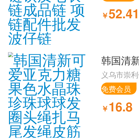
52.4
￥
义乌市崇利
免费会员
16.8
￥