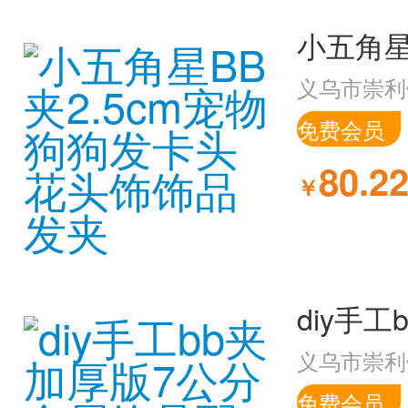
义乌市崇利
免费会员
80.2
￥
义乌市崇利
免费会员