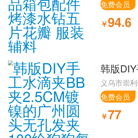
免费会员
94.6
￥
义乌市崇利
免费会员
77
￥