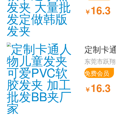
16.3
￥
东莞市跃翔
免费会员
16.3
￥