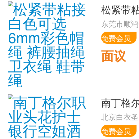
东莞市顺鸿
免费会员
面议
北京白衣圣
免费会员