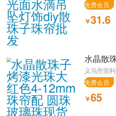
免费会员
31.6
￥
义乌市崇利
免费会员
65
￥