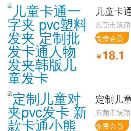
东莞市跃翔
免费会员
18.1
￥
东莞市跃翔
免费会员