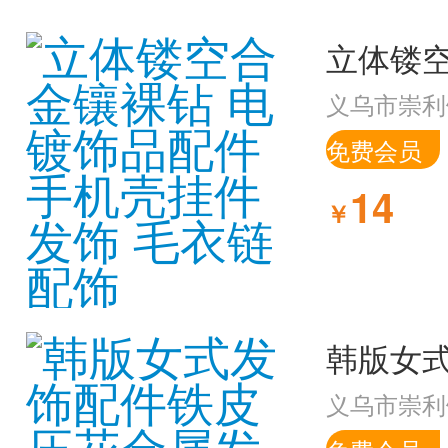
义乌市崇利
免费会员
14
￥
义乌市崇利