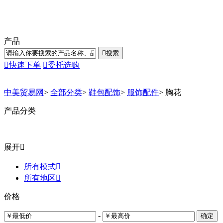
产品

搜索

快速下单

委托选购
中美贸易网
>
全部分类
>
鞋包配饰
>
服饰配件
>
胸花
产品分类
展开

所有模式

所有地区

价格
-
确定