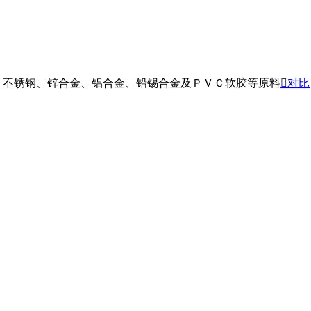
、不锈钢、锌合金、铝合金、铅锡合金及ＰＶＣ软胶等原料

对比