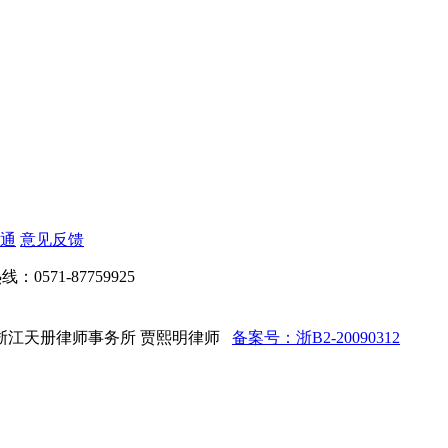
通
意见反馈
：0571-87759925
ed 法律顾问：浙江天册律师事务所 贾熙明律师
备案号：浙B2-20090312