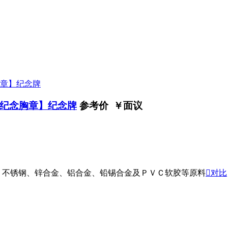
纪念胸章】纪念牌
参考价 ￥
面议
、不锈钢、锌合金、铝合金、铅锡合金及ＰＶＣ软胶等原料

对比