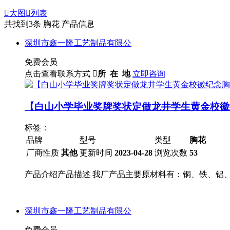

大图

列表
共找到
3
条 胸花 产品信息
深圳市鑫一隆工艺制品有限公
免费会员
点击查看联系方式

所 在 地
立即咨询
【白山小学毕业奖牌奖状定做龙井学生黄金校徽
标签：
品牌
型号
类型
胸花
厂商性质
其他
更新时间
2023-04-28
浏览次数
53
产品介绍产品描述 我厂产品主要原材料有：铜、铁、铝
深圳市鑫一隆工艺制品有限公
免费会员