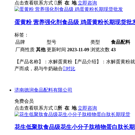
点击查看联系方式

所 在 地
立即咨询
蛋黄粉 营养强化剂食品级 鸡蛋黄粉长期现货批
标签：
品牌
型号
类型
食品配料
厂商性质
其他
更新时间
2023-11-09
浏览次数
43
【产品名称】：水解蛋黄粉【产品介绍】：水解蛋黄粉就
产而成，易与牛奶融合

对比
济南德润食品配料有限公司
免费会员
点击查看联系方式

所 在 地
立即咨询
花生低聚肽食品级花生小分子肽植物蛋白肽长期