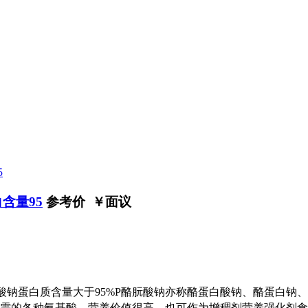
含量95
参考价 ￥
面议
名：酪蛋白酸钠蛋白质含量大于95%P酪朊酸钠亦称酪蛋白酸钠、酪
需的各种氨基酸，营养价值很高，也可作为增稠剂营养强化剂食