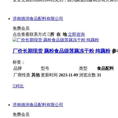
济南德润食品配料有限公司
免费会员
点击查看联系方式

所 在 地
立即咨询
厂价长期现货 藕粉食品级莲藕冻干粉 纯藕粉
参
标签：
品牌
型号
类型
食品配料
厂商性质
其他
更新时间
2023-11-09
浏览次数
31

对比
济南德润食品配料有限公司
免费会员