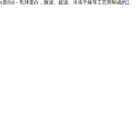
白蛋白β－乳球蛋白，微滤、超滤、冷冻干燥等工艺而制成的
