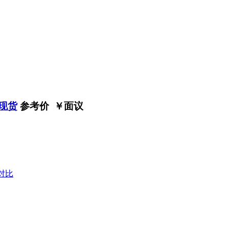
期现货
参考价 ￥
面议
对比