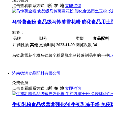
点击查看联系方式

所 在 地
立即咨询
马铃薯全粉 食品级马铃薯雪花粉 膨化食品用土
标签：
品牌
型号
类型
食品配料
厂商性质
其他
更新时间
2023-11-09
浏览次数
34
马铃薯雪花全粉马铃薯全粉是脱水马铃薯制品中的一种

济南德润食品配料有限公司
免费会员
点击查看联系方式

所 在 地
立即咨询
牛初乳粉食品级营养强化剂 牛初乳冻干粉 免疫