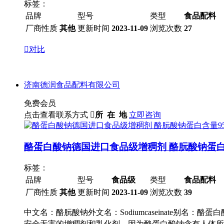
标签：
品牌
型号
类型
食品配料
厂商性质
其他
更新时间
2023-11-09
浏览次数
27

对比
济南德润食品配料有限公司
免费会员
点击查看联系方式

所 在 地
立即咨询
酪蛋白酸钠德国进口食品级增稠剂 酪朊酸钠蛋白
标签：
品牌
型号
食品级
类型
食品配料
厂商性质
其他
更新时间
2023-11-09
浏览次数
39
中文名：酪朊酸钠外文名：Sodiumcaseinate别
安全无害的增稠剂和乳化剂，因为酪蛋白酸钠含有人体所