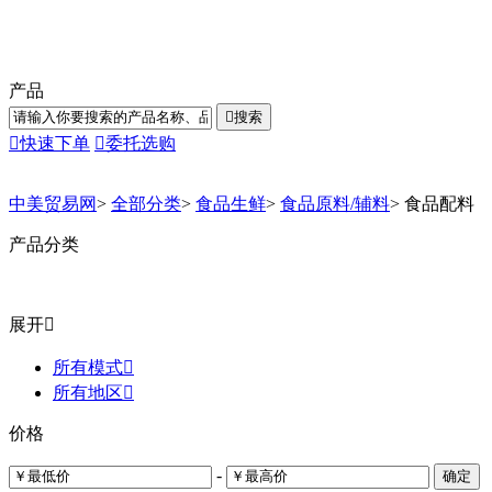
产品

搜索

快速下单

委托选购
中美贸易网
>
全部分类
>
食品生鲜
>
食品原料/辅料
>
食品配料
产品分类
展开

所有模式

所有地区

价格
-
确定