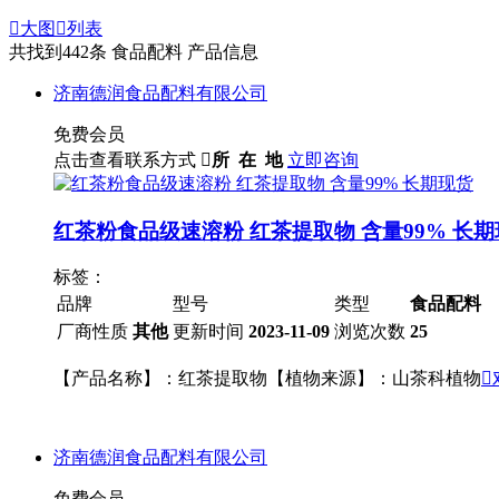

大图

列表
共找到
442
条 食品配料 产品信息
济南德润食品配料有限公司
免费会员
点击查看联系方式

所 在 地
立即咨询
红茶粉食品级速溶粉 红茶提取物 含量99% 长
标签：
品牌
型号
类型
食品配料
厂商性质
其他
更新时间
2023-11-09
浏览次数
25
【产品名称】：红茶提取物【植物来源】：山茶科植物

济南德润食品配料有限公司
免费会员