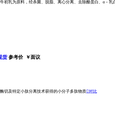
牛初乳为原料，经杀菌、脱脂、离心分离、去除酪蛋白、α－乳
现货
参考价 ￥
面议
酶切及特定小肽分离技术获得的小分子多肽物质

对比