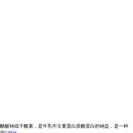
蛋白钠、酪酸钠或干酪素，是牛乳中主要蛋白质酪蛋白的钠盐，是一种
用

对比