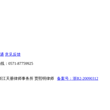
通
意见反馈
：0571-87759925
ed 法律顾问：浙江天册律师事务所 贾熙明律师
备案号：浙B2-20090312