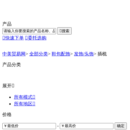
产品

搜索

快速下单

委托选购
中美贸易网
>
全部分类
>
鞋包配饰
>
发饰/头饰
>
插梳
产品分类
展开

所有模式

所有地区

价格
-
确定