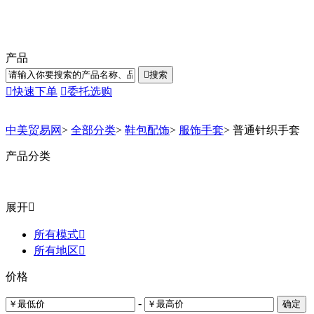
产品

搜索

快速下单

委托选购
中美贸易网
>
全部分类
>
鞋包配饰
>
服饰手套
>
普通针织手套
产品分类
展开

所有模式

所有地区

价格
-
确定