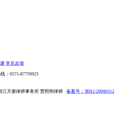
通
意见反馈
：0571-87759925
ed 法律顾问：浙江天册律师事务所 贾熙明律师
备案号：浙B2-20090312