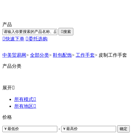
产品

搜索

快速下单

委托选购
中美贸易网
>
全部分类
>
鞋包配饰
>
工作手套
>
皮制工作手套
产品分类
展开

所有模式

所有地区

价格
-
确定