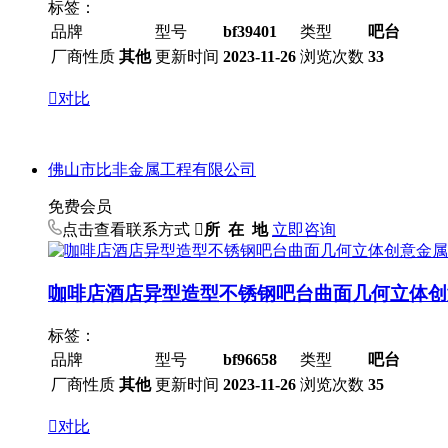
标签：
品牌
型号
bf39401
类型
吧台
厂商性质
其他
更新时间
2023-11-26
浏览次数
33

对比
佛山市比非金属工程有限公司
免费会员
点击查看联系方式

所 在 地
立即咨询
咖啡店酒店异型造型不锈钢吧台曲面几何立体创
标签：
品牌
型号
bf96658
类型
吧台
厂商性质
其他
更新时间
2023-11-26
浏览次数
35

对比