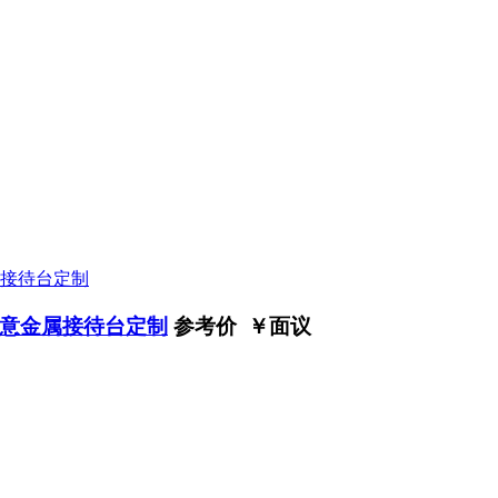
意金属接待台定制
参考价 ￥
面议