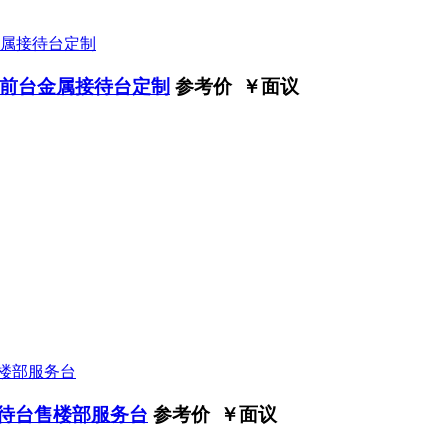
前台金属接待台定制
参考价 ￥
面议
接待台售楼部服务台
参考价 ￥
面议