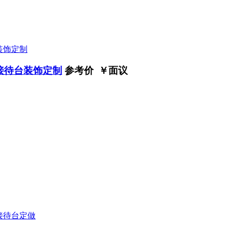
接待台装饰定制
参考价 ￥
面议