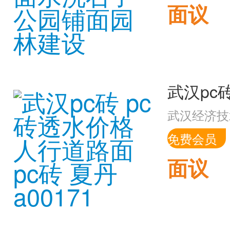
面议
武汉经济技
免费会员
面议