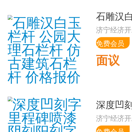
济宁经济开
免费会员
面议
济宁经济开
免费会员