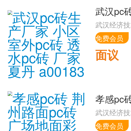
武汉经济技
免费会员
面议
武汉经济技
免费会员