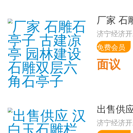
济宁经济开
免费会员
面议
济宁经济开