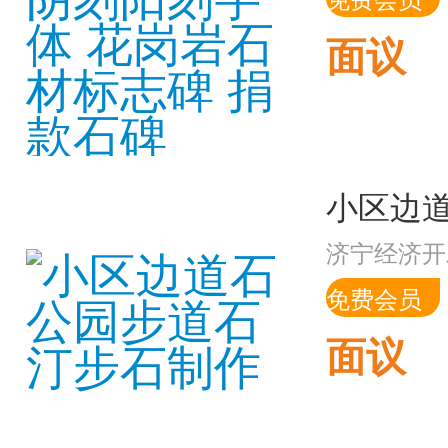
面议
济宁经济开
免费会员
面议