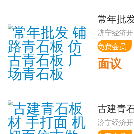
济宁经济开
免费会员
面议
济宁经济开