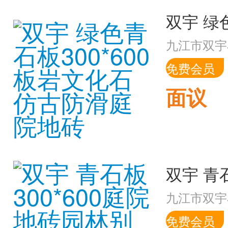
九江市双宇
免费会员
面议
九江市双宇
免费会员