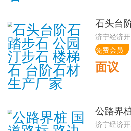
济宁经济开
免费会员
面议
济宁经济开