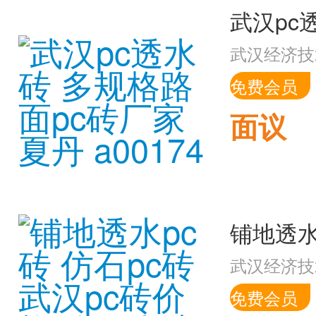
武汉经济技
免费会员
面议
武汉经济技
免费会员