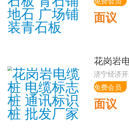
免费会员
面议
济宁经济开
免费会员
面议