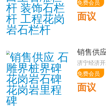
免费会员
面议
济宁经济开
免费会员
面议