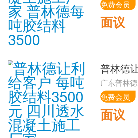
免费会员
面议
广东普林德
免费会员
面议