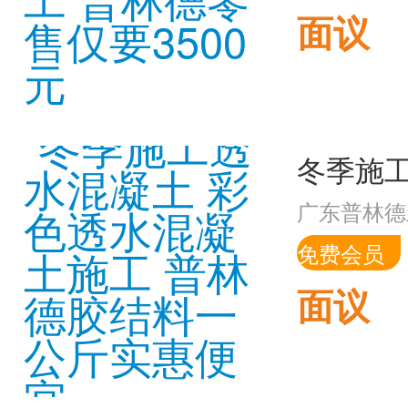
面议
广东普林德
免费会员
面议