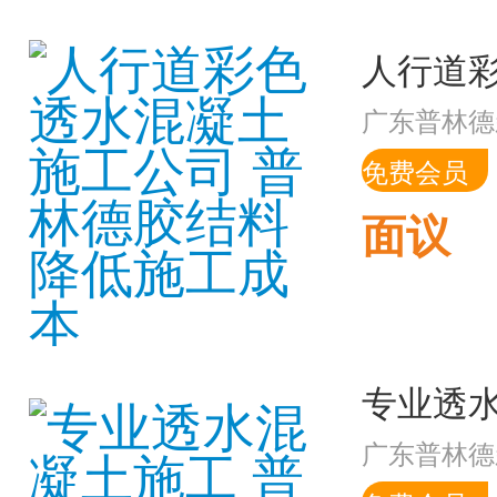
广东普林德
免费会员
面议
广东普林德