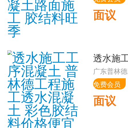
面议
广东普林德
免费会员
面议