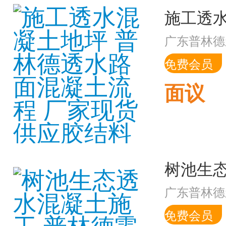
广东普林德
免费会员
面议
广东普林德
免费会员