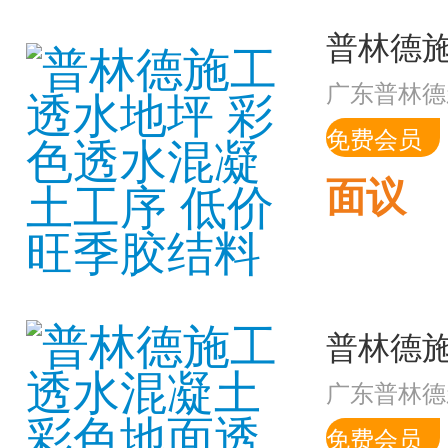
广东普林德
免费会员
面议
广东普林德
免费会员