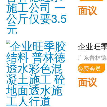
面议
广东普林德
免费会员
面议