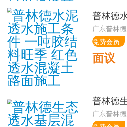
广东普林德
免费会员
面议
广东普林德
免费会员