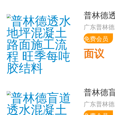
广东普林德
免费会员
面议
广东普林德