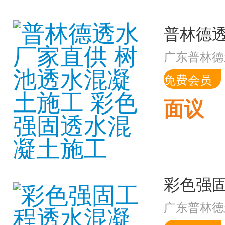
广东普林德
免费会员
面议
广东普林德