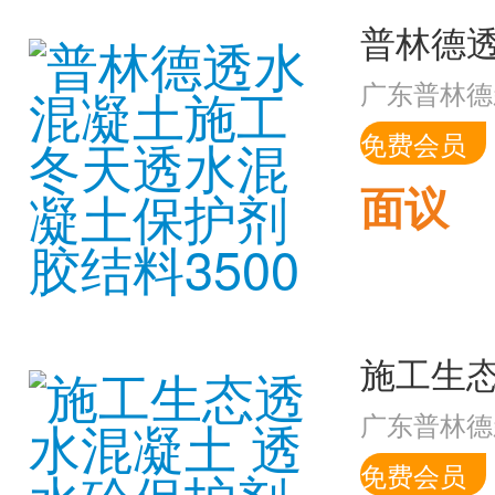
广东普林德
免费会员
面议
广东普林德
免费会员