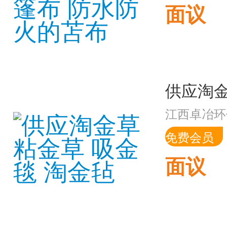
面议
江西卓冶环
免费会员
面议