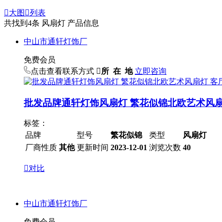

大图

列表
共找到
4
条 风扇灯 产品信息
中山市通轩灯饰厂
免费会员
点击查看联系方式

所 在 地
立即咨询
批发品牌通轩灯饰风扇灯 繁花似锦北欧艺术风
标签：
品牌
型号
繁花似锦
类型
风扇灯
厂商性质
其他
更新时间
2023-12-01
浏览次数
40

对比
中山市通轩灯饰厂
免费会员