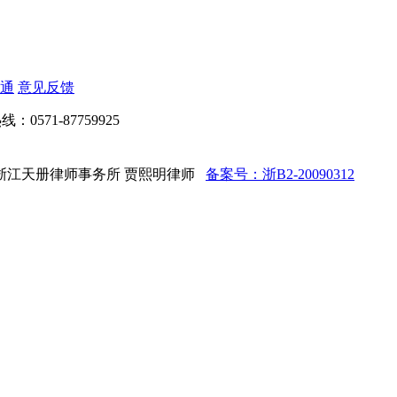
通
意见反馈
：0571-87759925
ed 法律顾问：浙江天册律师事务所 贾熙明律师
备案号：浙B2-20090312