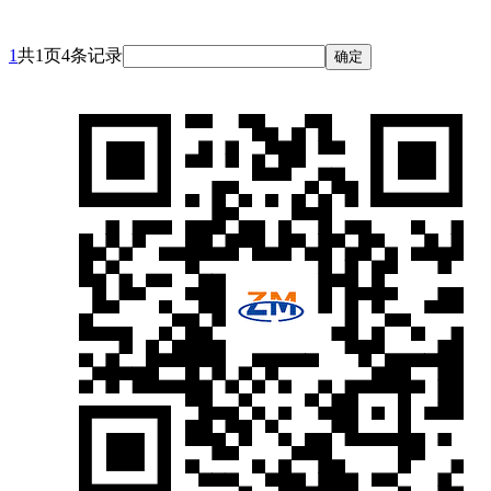
1
共1页4条记录
确定