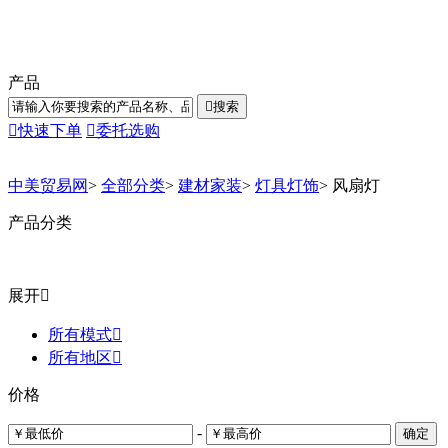
产品

搜索

快速下单

委托选购
中美贸易网
>
全部分类
>
建材家装
>
灯具灯饰
>
风扇灯
产品分类
展开

所有模式

所有地区

价格
-
确定