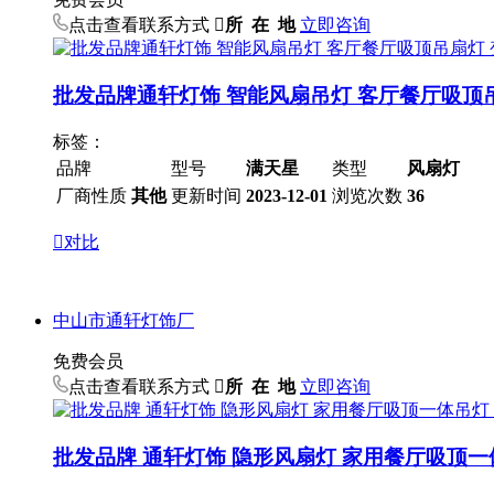
点击查看联系方式

所 在 地
立即咨询
批发品牌通轩灯饰 智能风扇吊灯 客厅餐厅吸顶
标签：
品牌
型号
满天星
类型
风扇灯
厂商性质
其他
更新时间
2023-12-01
浏览次数
36

对比
中山市通轩灯饰厂
免费会员
点击查看联系方式

所 在 地
立即咨询
批发品牌 通轩灯饰 隐形风扇灯 家用餐厅吸顶一体