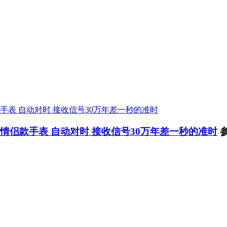
带情侣款手表 自动对时 接收信号30万年差一秒的准时