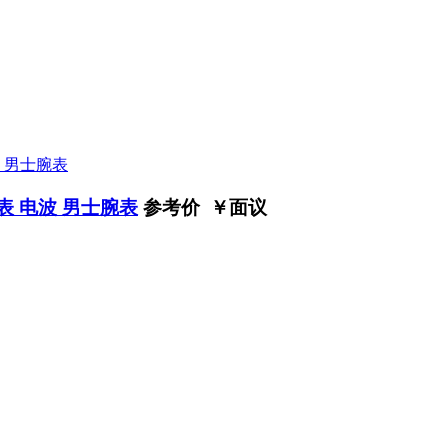
表 电波 男士腕表
参考价 ￥
面议