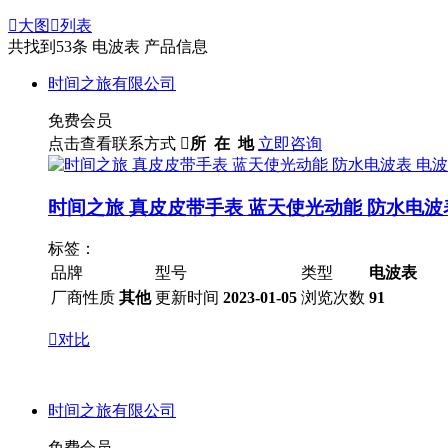

大图

列表
共找到
53
条 电波表 产品信息
时间之旅有限公司
免费会员
点击查看联系方式

所 在 地
立即咨询
时间之旅 真皮皮带手表 蓝天使光动能 防水电波
标签：
品牌
型号
类型
电波表
厂商性质
其他
更新时间
2023-01-05
浏览次数
91

对比
时间之旅有限公司
免费会员