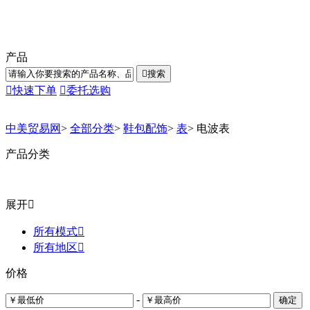
产品

搜索

快速下单

委托选购
中美贸易网
>
全部分类
>
鞋包配饰
>
表
>
电波表
产品分类
展开

所有模式

所有地区

价格
-
确定