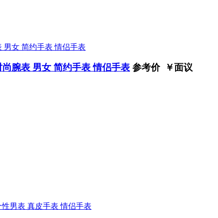
时尚腕表 男女 简约手表 情侣手表
参考价 ￥
面议