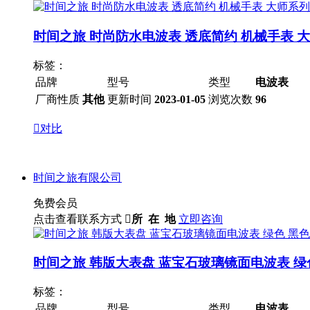
时间之旅 时尚防水电波表 透底简约 机械手表 大
标签：
品牌
型号
类型
电波表
厂商性质
其他
更新时间
2023-01-05
浏览次数
96

对比
时间之旅有限公司
免费会员
点击查看联系方式

所 在 地
立即咨询
时间之旅 韩版大表盘 蓝宝石玻璃镜面电波表 绿
标签：
品牌
型号
类型
电波表