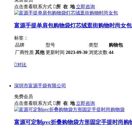
点击查看联系方式

所 在 地
立即咨询
富源手提单肩包购物袋灯芯绒逛街购物时尚女包
标签：
品牌
型号
类型
购物包
厂商性质
其他
更新时间
2023-09-30
浏览次数
44

对比
深圳市富源手袋有限公司
免费会员
点击查看联系方式

所 在 地
立即咨询
富源可定制pvc折叠购物袋方形固定手提时尚购