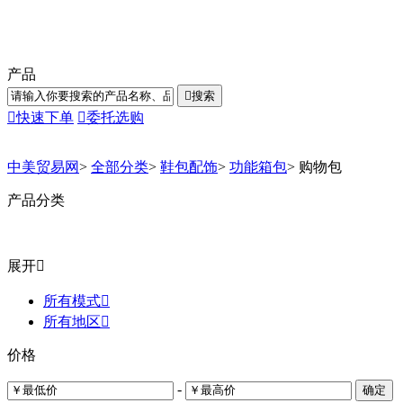
产品

搜索

快速下单

委托选购
中美贸易网
>
全部分类
>
鞋包配饰
>
功能箱包
>
购物包
产品分类
展开

所有模式

所有地区

价格
-
确定