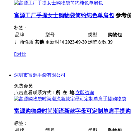
富源工厂手提女士购物袋简约纯色单肩包
参考价
标签：
品牌
型号
类型
购物包
厂商性质
其他
更新时间
2023-09-30
浏览次数
39

对比
深圳市富源手袋有限公司
免费会员
点击查看联系方式

所 在 地
立即咨询
富源购物袋时尚潮流新款字母可定制单肩手提购
标签：
品牌
型号
类型
购物包