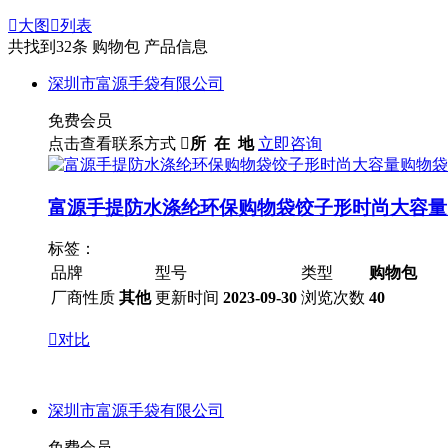

大图

列表
共找到
32
条 购物包 产品信息
深圳市富源手袋有限公司
免费会员
点击查看联系方式

所 在 地
立即咨询
富源手提防水涤纶环保购物袋饺子形时尚大容量
标签：
品牌
型号
类型
购物包
厂商性质
其他
更新时间
2023-09-30
浏览次数
40

对比
深圳市富源手袋有限公司
免费会员