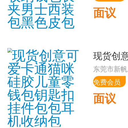
面议
东莞市新帆
免费会员
面议