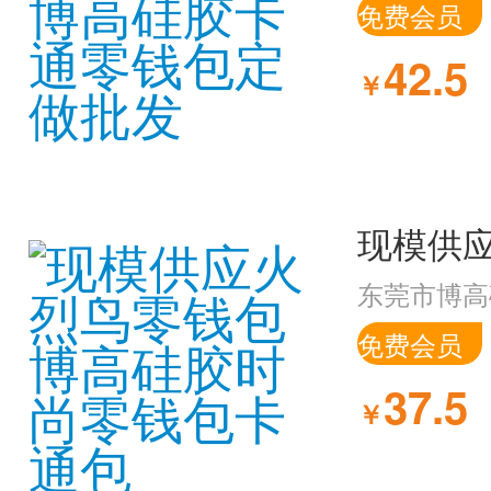
免费会员
42.5
￥
东莞市博高
免费会员
37.5
￥