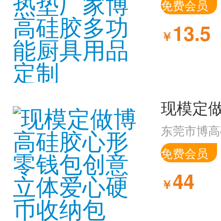
免费会员
13.5
￥
东莞市博高
免费会员
44
￥