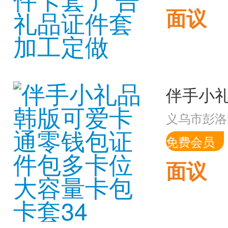
面议
义乌市彭洛
免费会员
面议