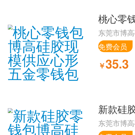
东莞市博高
免费会员
35.3
￥
东莞市博高