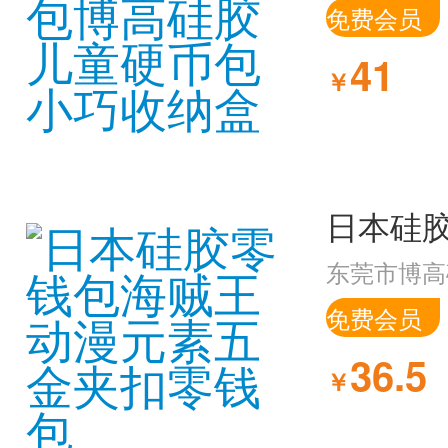
免费会员
41
￥
东莞市博高
免费会员
36.5
￥