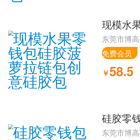
东莞市博高
免费会员
58.5
￥
东莞市博高