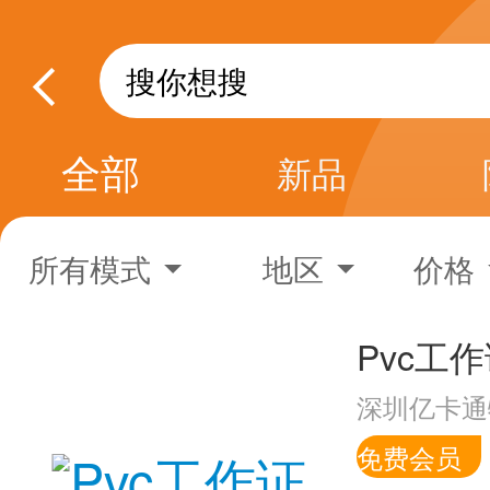
全部
新品
所有模式
地区
价格
Pvc工
深圳亿卡通
免费会员