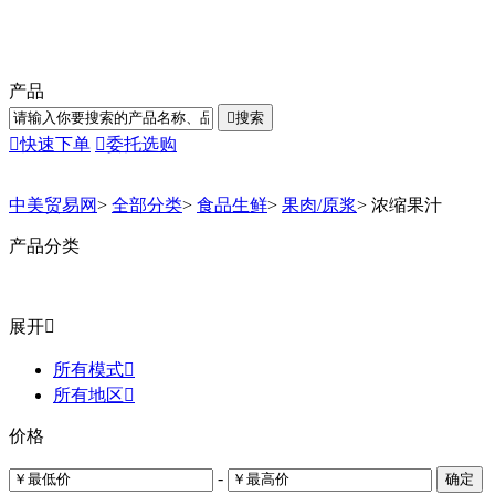
产品

搜索

快速下单

委托选购
中美贸易网
>
全部分类
>
食品生鲜
>
果肉/原浆
>
浓缩果汁
产品分类
展开

所有模式

所有地区

价格
-
确定