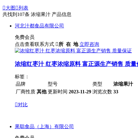

大图

列表
共找到
107
条 浓缩果汁 产品信息
河北汁都食品有限公司
免费会员
点击查看联系方式

所 在 地
立即咨询
浓缩红枣汁 红枣浓缩原料 富正源生产销售 质量
标签：
品牌
型号
类型
浓缩果汁
厂商性质
其他
更新时间
2023-11-29
浏览次数
33

对比
果聪食品（上海）有限公司
免费会员