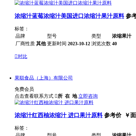
浓缩汁蓝莓浓缩汁美国进口浓缩汁果汁原料
参
标签：
品牌
型号
类型
浓缩果汁
厂商性质
其他
更新时间
2023-10-12
浏览次数
40

对比
果聪食品（上海）有限公司
免费会员
点击查看联系方式

所 在 地
立即咨询
浓缩汁红西柚浓缩汁 进口果汁原料
参考价 ￥
面
标签：
品牌
型号
类型
浓缩果汁