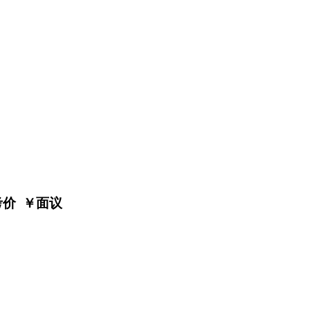
考价 ￥
面议