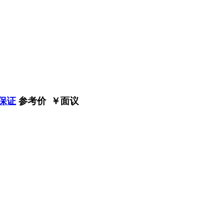
保证
参考价 ￥
面议