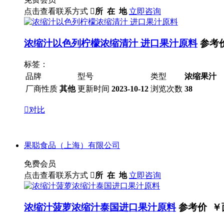
点击查看联系方式

所 在 地
立即咨询
浓缩汁以色列柠檬浓缩清汁 进口果汁原料
参考
标签：
品牌
型号
类型
浓缩果汁
厂商性质
其他
更新时间
2023-10-12
浏览次数
38

对比
果聪食品（上海）有限公司
免费会员
点击查看联系方式

所 在 地
立即咨询
浓缩汁菠萝浓缩汁泰国进口果汁原料
参考价 ￥