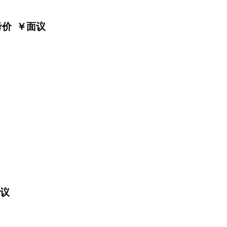
考价 ￥
面议
议