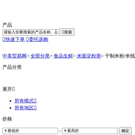
产品

搜索

快速下单

委托选购
中美贸易网
>
全部分类
>
食品生鲜
>
米面淀粉类
>
干制米粉/米线
产品分类
展开

所有模式

所有地区

价格
-
确定