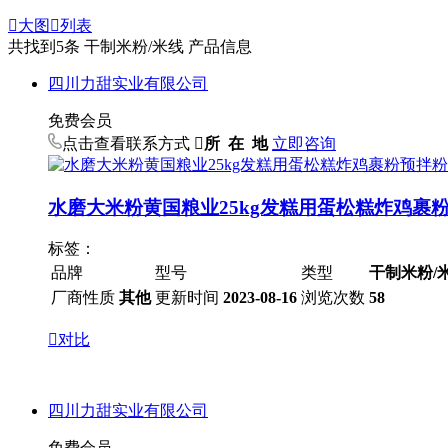

大图

列表
共找到
5
条 干制米粉/米线 产品信息
四川力甜实业有限公司
免费会员
点击查看联系方式

所 在 地
立即咨询
水磨大米粉黄国粮业25kg发糕用蛋松糕炸鸡裹
标签：
品牌
型号
类型
干制米粉/
厂商性质
其他
更新时间
2023-08-16
浏览次数
58

对比
四川力甜实业有限公司
免费会员