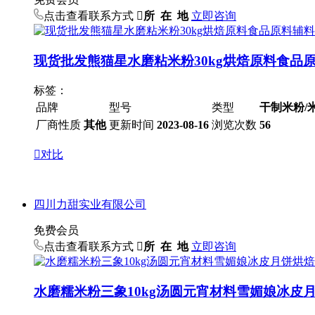
点击查看联系方式

所 在 地
立即咨询
现货批发熊猫星水磨粘米粉30kg烘焙原料食品
标签：
品牌
型号
类型
干制米粉/
厂商性质
其他
更新时间
2023-08-16
浏览次数
56

对比
四川力甜实业有限公司
免费会员
点击查看联系方式

所 在 地
立即咨询
水磨糯米粉三象10kg汤圆元宵材料雪媚娘冰皮