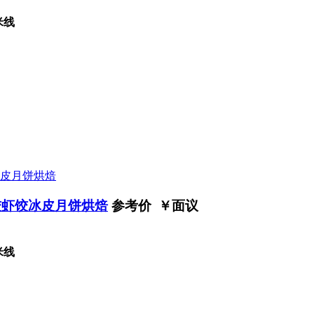
米线
饺虾饺冰皮月饼烘焙
参考价 ￥
面议
米线