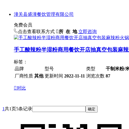
潼关县盛潼餐饮管理有限公司
免费会员
点击查看联系方式

所 在 地
立即咨询
手工酸辣粉半湿粉商用餐饮开店抽真空包装麻辣
标签：
品牌
型号
类型
干制米粉/
厂商性质
其他
更新时间
2022-11-11
浏览次数
87

对比
1
共1页5条记录
确定