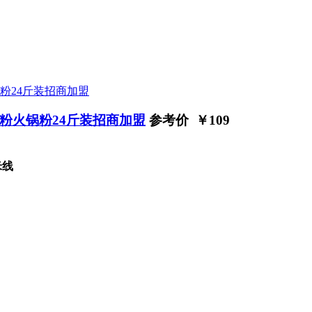
粉火锅粉24斤装招商加盟
参考价 ￥
109
米线