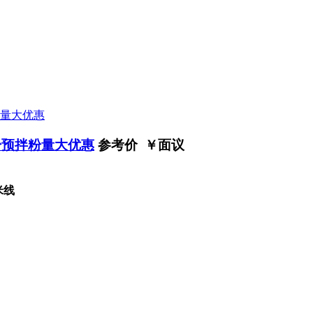
粉预拌粉量大优惠
参考价 ￥
面议
米线