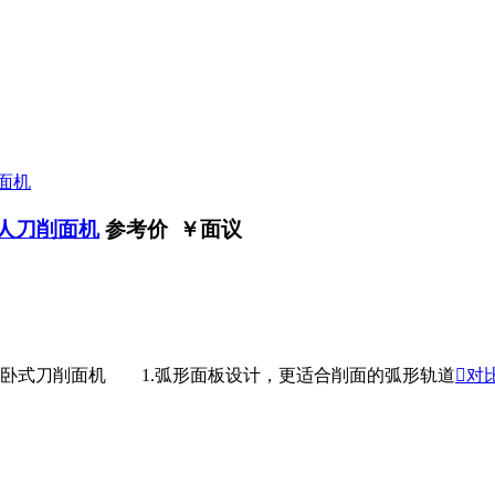
器人刀削面机
参考价 ￥
面议
式刀削面机 1.弧形面板设计，更适合削面的弧形轨道

对