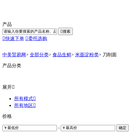
产品

搜索

快速下单

委托选购
中美贸易网
>
全部分类
>
食品生鲜
>
米面淀粉类
>
刀削面
产品分类
展开

所有模式

所有地区

价格
-
确定