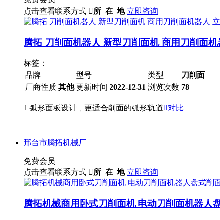
点击查看联系方式

所 在 地
立即咨询
腾拓 刀削面机器人 新型刀削面机 商用刀削面机
标签：
品牌
型号
类型
刀削面
厂商性质
其他
更新时间
2022-12-31
浏览次数
78
1.弧形面板设计，更适合削面的弧形轨道

对比
邢台市腾拓机械厂
免费会员
点击查看联系方式

所 在 地
立即咨询
腾拓机械商用卧式刀削面机 电动刀削面机器人