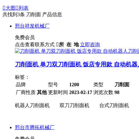

大图

列表
共找到
3
条 刀削面 产品信息
邢台祥发机械厂
免费会员
点击查看联系方式

所 在 地
立即咨询
刀削面机 单刀双刀削面机 饭店专用款 自动机
标签：
品牌
型号
1200
类型
刀削面
厂商性质
其他
更新时间
2023-02-17
浏览次数
98
机器人刀削面机 双刀刀削面机 台式刀削面机 卧
邢台市腾拓机械厂
免费会员