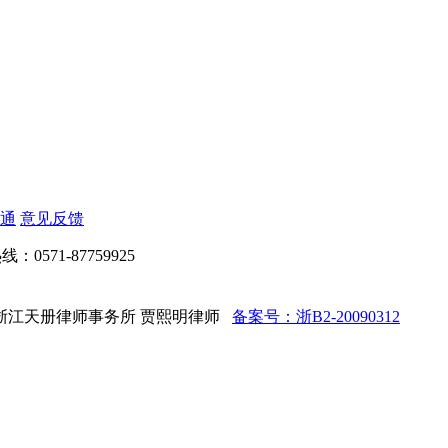
通
意见反馈
：0571-87759925
ed 法律顾问：浙江天册律师事务所 贾熙明律师
备案号：浙B2-20090312