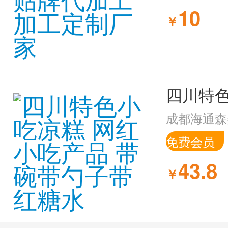
10
￥
成都海通森
免费会员
43.8
￥