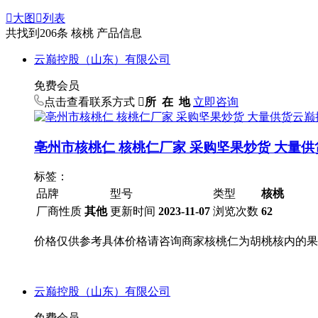

大图

列表
共找到
206
条 核桃 产品信息
云巅控股（山东）有限公司
免费会员
点击查看联系方式

所 在 地
立即咨询
亳州市核桃仁 核桃仁厂家 采购坚果炒货 大量
标签：
品牌
型号
类型
核桃
厂商性质
其他
更新时间
2023-11-07
浏览次数
62
价格仅供参考具体价格请咨询商家核桃仁为胡桃核内的果
云巅控股（山东）有限公司
免费会员