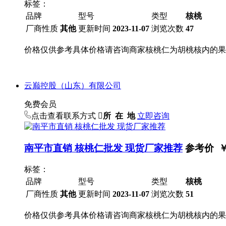
标签：
品牌
型号
类型
核桃
厂商性质
其他
更新时间
2023-11-07
浏览次数
47
价格仅供参考具体价格请咨询商家核桃仁为胡桃核内的果
云巅控股（山东）有限公司
免费会员
点击查看联系方式

所 在 地
立即咨询
南平市直销 核桃仁批发 现货厂家推荐
参考价 
标签：
品牌
型号
类型
核桃
厂商性质
其他
更新时间
2023-11-07
浏览次数
51
价格仅供参考具体价格请咨询商家核桃仁为胡桃核内的果