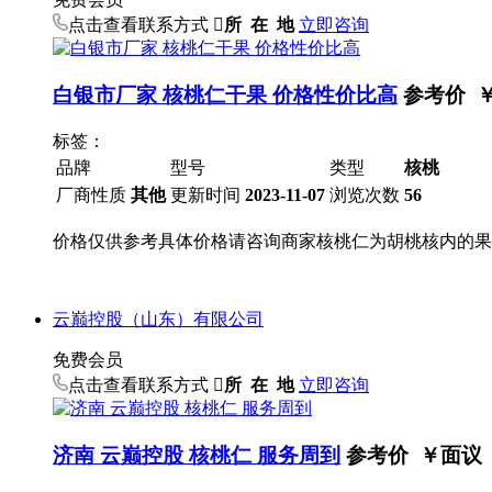
点击查看联系方式

所 在 地
立即咨询
白银市厂家 核桃仁干果 价格性价比高
参考价 
标签：
品牌
型号
类型
核桃
厂商性质
其他
更新时间
2023-11-07
浏览次数
56
价格仅供参考具体价格请咨询商家核桃仁为胡桃核内的果
云巅控股（山东）有限公司
免费会员
点击查看联系方式

所 在 地
立即咨询
济南 云巅控股 核桃仁 服务周到
参考价 ￥
面议