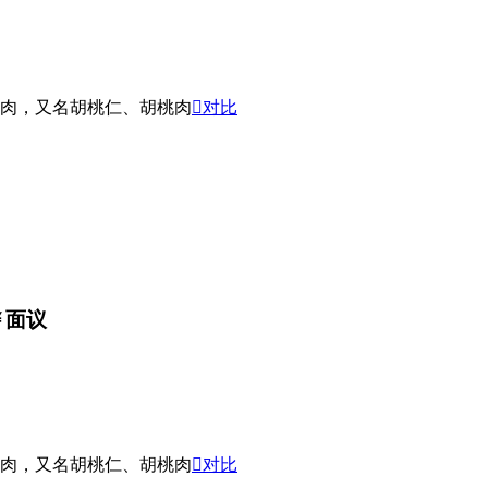
肉，又名胡桃仁、胡桃肉

对比
￥
面议
肉，又名胡桃仁、胡桃肉

对比