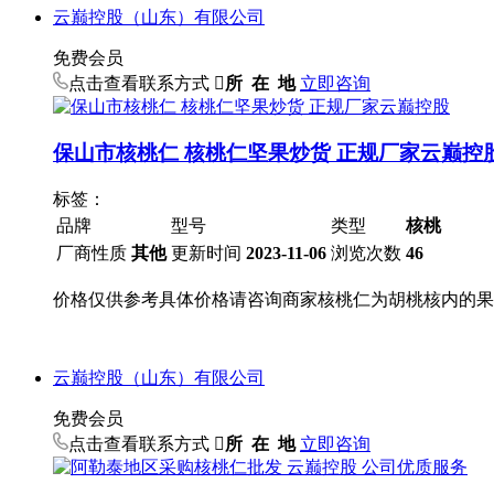
云巅控股（山东）有限公司
免费会员
点击查看联系方式

所 在 地
立即咨询
保山市核桃仁 核桃仁坚果炒货 正规厂家云巅控
标签：
品牌
型号
类型
核桃
厂商性质
其他
更新时间
2023-11-06
浏览次数
46
价格仅供参考具体价格请咨询商家核桃仁为胡桃核内的果
云巅控股（山东）有限公司
免费会员
点击查看联系方式

所 在 地
立即咨询