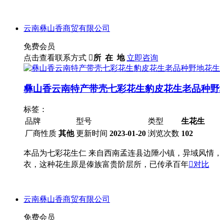
云南彝山香商贸有限公司
免费会员
点击查看联系方式

所 在 地
立即咨询
彝山香云南特产带壳七彩花生豹皮花生老品种野
标签：
品牌
型号
类型
生花生
厂商性质
其他
更新时间
2023-01-20
浏览次数
102
本品为七彩花生仁 来自西南孟连县边陲小镇，异域风情
衣，这种花生原是傣族富贵阶层所，已传承百年

对比
云南彝山香商贸有限公司
免费会员