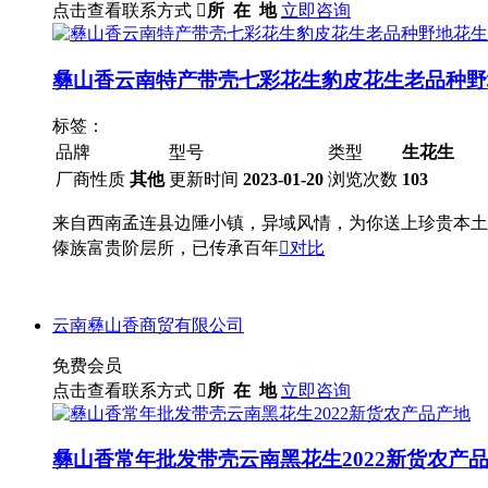
点击查看联系方式

所 在 地
立即咨询
彝山香云南特产带壳七彩花生豹皮花生老品种野地
标签：
品牌
型号
类型
生花生
厂商性质
其他
更新时间
2023-01-20
浏览次数
103
来自西南孟连县边陲小镇，异域风情，为你送上珍贵本土
傣族富贵阶层所，已传承百年

对比
云南彝山香商贸有限公司
免费会员
点击查看联系方式

所 在 地
立即咨询
彝山香常年批发带壳云南黑花生2022新货农产