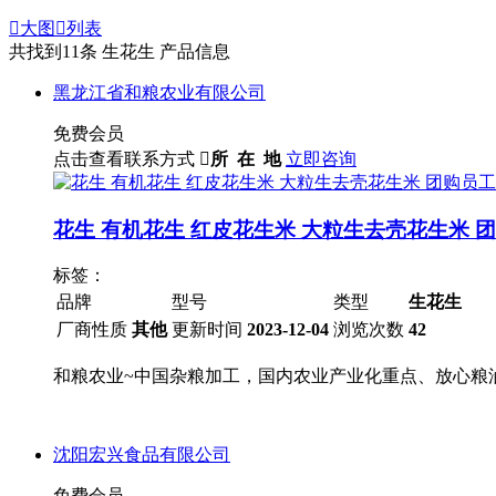

大图

列表
共找到
11
条 生花生 产品信息
黑龙江省和粮农业有限公司
免费会员
点击查看联系方式

所 在 地
立即咨询
花生 有机花生 红皮花生米 大粒生去壳花生米 
标签：
品牌
型号
类型
生花生
厂商性质
其他
更新时间
2023-12-04
浏览次数
42
和粮农业~中国杂粮加工，国内农业产业化重点、放心粮
沈阳宏兴食品有限公司
免费会员