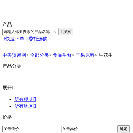
产品

搜索

快速下单

委托选购
中美贸易网
>
全部分类
>
食品生鲜
>
干果原料
>
生花生
产品分类
展开

所有模式

所有地区

价格
-
确定